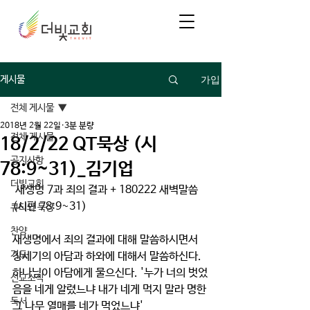
가입
게시물
전체 게시물
2018년 2월 22일
3분 분량
전체 게시물
18/2/22 QT묵상 (시
공지사항
78:9~31)_김기업
더빛교회
 새생명 7과 죄의 결과 + 180222 새벽말씀
(시편 78:9~31)
큐티와 묵상
찬양
새생명에서 죄의 결과에 대해 말씀하시면서 
기도
창세기의 아담과 하와에 대해서 말씀하신다. 
하나님이 아담에게 물으신다. '누가 너의 벗었
선교소식
음을 네게 알렸느냐 내가 네게 먹지 말라 명한 
독서
그 나무 열매를 네가 먹었느냐' 