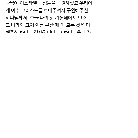
나님이 이스라엘 백성들을 구원하셨고 우리에
게 예수 그리스도를 보내주셔서 구원해주신 
하나님께서, 오늘 나의 삶 가운데에도 먼저 
그 나라와 그의 의를 구할 때 이 모든 것을 더
해주신 하나님 감사합니다. 그 하나님을 내가 
믿습니다. 주님, 부끄럽지만 솔직히 오늘 제 
안에 또 탐심이 생깁니다. 이걸 제가 어떻게 
하려하면 할수록 문제만 생기니까 하나님께 
의지해서 하나님께 맡깁니다. 하나님이 원하
시는 일이면 이루시고 아니라면 멈추어주세
요. 저는 하나님께 맡기고 가만히 있겠습니
다.'
이렇게 기도하고 나니까 일단 마음이 너무 편
해진다. 왜냐하면 내가 할 일이 없기 때문이
다. 만약 내 안에 탐심을 버려야한다고 생각해
보면 얼마나 버리는 것이 아깝고 버리기까지 
괴로운가. 그런데 버린다고 생각 안하고 하나
님께 맡겨버린다고 생각하니까 일단 그 잡생