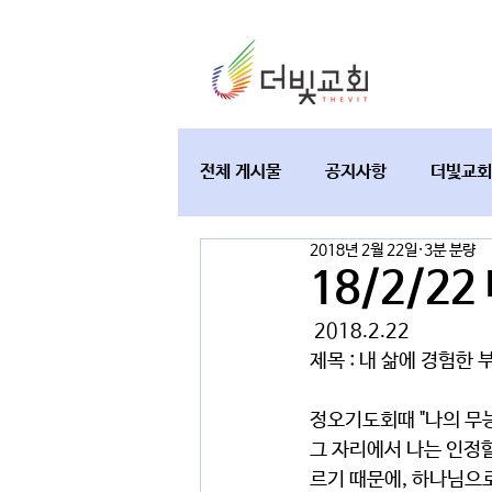
전체 게시물
공지사항
더빛교회
2018년 2월 22일
3분 분량
교육과 테필린
토요가정예배
18/2/2
 2018.2.22
제목 : 내 삶에 경험한
정오기도회때 "나의 무
그 자리에서 나는 인정할
르기 때문에, 하나님으