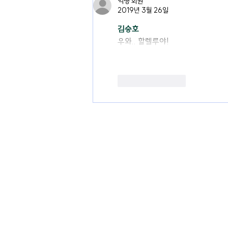
익명 회원
2019년 3월 26일
김승호
우와.. 할렐루야!
좋아요
답글
경기도 용인시 기흥구