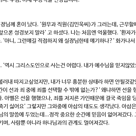
지. 주님, 이제 무능력을 인정합니다.
장님께 혼이 났다. '원무과 직원(김민욱씨)가 그러는데, 근무할
앞으론 성경보지 말라' 고 하셨다. 나는 처음엔 억울했다. '환자가
다. '아니, 그런얘길 직접하지 왜 실장님한테 얘기하나?' 화가나서
'. '역시 그리스도인으로 사는건 어렵다. 내가 예수님을 믿지않
'
불러내 따지고싶었지만, 내가 너무 흥분한 상태라 하면 안될것같았
 인간이 선과 죄 중에 죄를 선택할 수 밖에 없는가?' 왜냐하면 선
. 아벨은 선을 행했으나, 죄를 저지른 가인때문에 결국 죽임을 당
죽기 싫어요' 그렇지만 그와중에 아삽의 태도도 생각났다. 아삽은
님의 말씀에 두었는데...정작 중요한 순간에 믿음이 없어져갔다.
풍기며, 사람뿐 아니라 하나님과의 관계도 멀어져갔다.