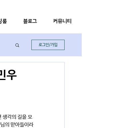
링룸
블로그
커뮤니티
로그인/가입
이민우
면 생각의 길을 모
나님의 맏아들이라 