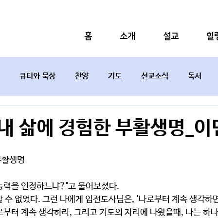
홈
소개
설교
힐
큐티와 묵상
찬양
기도
선교소식
독서
설교요약
2 내 삶에 경험한 부활생명_
 부활생명
능력을 인정하느냐?"고 물어보셨다. 
 수 없었다. 그런 나에게 임전도사님은, '나로부터 계속 생각하
로부터 계속 생각하라, 그리고 기도의 자리에 나왔을때, 나는 하