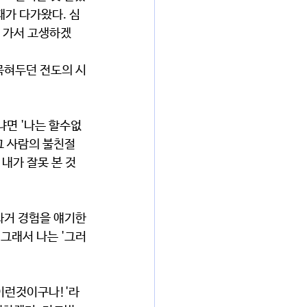
때가 다가왔다. 심
에 가서 고생하겠
묵혀두던 전도의 시
냐면 '나는 할수없
그 사람의 불친절
 내가 잘못 본 것
과거 경험을 얘기한
그래서 나는 '그러
 이런것이구나!'라