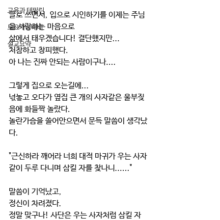
교육과 테필린
글로 쓰면서, 입으로 시인하기를 이제는 주님
을 사랑하는 마음으로
토요가정예배
삶에서 태우겠습니다! 결단했지만... 
설교요약
처참하고 창피했다.
아 나는 진짜 안되는 사람이구나....
그렇게 집으로 오는길에...
넋놓고 오다가 옆집 큰 개의 사자같은 울부짖
음에 화들짝 놀랐다.
놀란가슴을 쓸어안으면서 문득 말씀이 생각났
다.
"근신하라 깨어라 너희 대적 마귀가 우는 사자
같이 두루 다니며 삼킬 자를 찾나니......"
말씀이 기억났고,
정신이 차려졌다.
정말 맞구나! 사단은 우는 사자처럼 삼킬 자