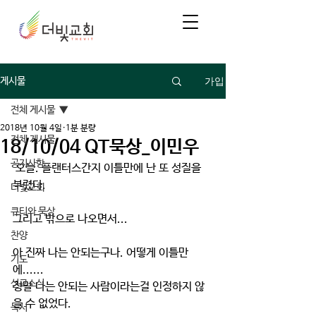
가입
게시물
전체 게시물
2018년 10월 4일
1분 분량
전체 게시물
18/10/04 QT묵상_이민우
공지사항
 오늘. 플랜터스간지 이틀만에 난 또 성질을 
부렸다.
더빛교회
큐티와 묵상
그리고 밖으로 나오면서...
찬양
아 진짜 나는 안되는구나. 어떻게 이틀만
기도
에......
선교소식
정말 나는 안되는 사람이라는걸 인정하지 않
을 수 없었다.
독서