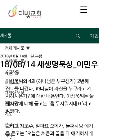
가입
게시물
전체 게시물
2018년 8월 14일
1분 분량
전체 게시물
18/08/14 새생명묵상_이민우
공지사항
 0814
이상욱씨와 4과(하나님은 누구신가) 2번째 
더빛교회
진도를 나갔다. 하나님이 자신을 누구라고 계
큐티와 묵상
시하시는가?에 대한 내용인다. 이상욱씨는 둘
째사망에 대해 듣고는 '좀 무서워지네요'라고 
찬양
말했다.
기도
선교소식
그리고 창조주, 알파요 오메가, 둘째사망 얘기
를 듣고는 "오늘은 처음과 끝을 다 얘기하시네
독서