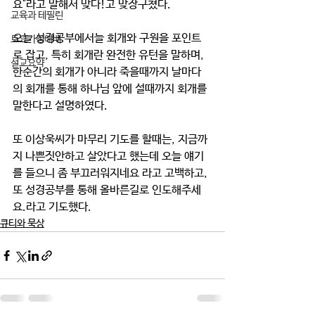
요"라고 말해서 맞다!고 맞장구쳤다.
교육과 테필린
오늘 성경공부에서늘 회개와 구원을 포인트
토요가정예배
로 잡고, 특히 회개란 완전한 유턴을 말하며, 
설교요약
한순간의 회개가 아니라 죽을때까지 날마다
의 회개를 통해 하나님 앞에 설때까지 회개를 
말한다고 설명하였다.
또 이상욱씨가 마무리 기도를 할때는, 지금까
지 나쁜짓안하고 살았다고 했는데 오늘 얘기
를 들으니 좀 부끄러워지네요 라고 고백하고, 
또 성경공부를 통해 올바른길로 인도해주세
요.라고 기도했다. 
큐티와 묵상