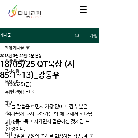
가입
게시물
전체 게시물
2018년 5월 25일
2분 분량
전체 게시물
18/05/25 QT묵상 (시
공지사항
85:1~13)_강동우
더빛교회
 180525(금)
시편 85:1-13
큐티와 묵상
찬양
 오늘 말씀을 보면서 가장 많이 느낀 부분은 
기도
'하나님께 다시 나아가는 법'에 대해서 하나님
이 조목조목 따져가면서 말씀하신 것처럼 느
선교소식
낀 것이다.
독서
  1-3절을 구원의 역사를 회상하는 장면, 4-7