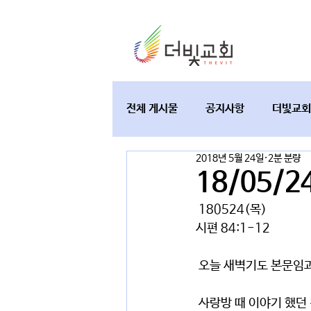
전체 게시물
공지사항
더빛교회
2018년 5월 24일
2분 분량
교육과 테필린
토요가정예배
18/05/
 180524(목)
시편 84:1-12
 오늘 새벽기도 본문임
 사랑방 때 이야기 했던 것은 이 시편 84편은 바벨론 포로 시대 때로 간주하고 쓰여졌으며, 이 말은 미래가 