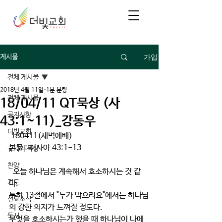
가입
게시물
전체 게시물
2018년 4월 11일
1분 분량
전체 게시물
18/04/11 QT묵상 (사
공지사항
43:1~11)_강동우
더빛교회
 180411(새벽예배)
본문 : 이사야 43:1-13
큐티와 묵상
찬양
  오늘 하나님은 계속해서 호소하시는 것 같
기도
다.
특히 13절에서 "누가 막으리요"에서는 하나님
선교소식
의 강한 의지가 느껴질 정도다.
독서
무엇을 호소하시는가 했을 때 하나님이 나에