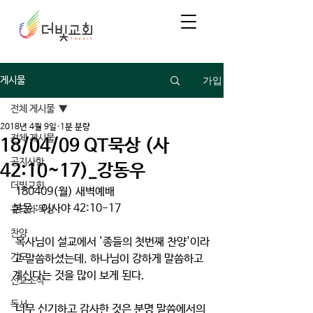
가입
게시물
전체 게시물
2018년 4월 9일
1분 분량
전체 게시물
18/04/09 QT묵상 (사
공지사항
42:10~17)_강동우
더빛교회
 180409(월) 새벽예배
본문 : 이사야 42:10-17
큐티와 묵상
찬양
 목사님이 설교에서 '종들의 첫번째 찬양'이라
기도
고 말씀하셨는데, 하나님이 강하게 말씀하고 
계신다는 것을 많이 보게 된다.
선교소식
독서
 너무 신기하고 감사한 것은 분명 말씀에서의 