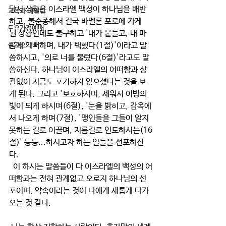
당시 상황은 이스라엘 백성이 하나님을 배반
교육과 테필린
하고, 불순종해서 결국 바벨론 포로에 가게 
토요가정예배
된 상황인데도 불구하고 '내가 붙들고, 내 마
음에 기뻐하며, 내가 택했다(1절)'이라고 말
설교요약
씀하시고, '의로 너를 불렀다(6절)'라고도 말
씀하신다. 하나님이 이스라엘의 어떠함과 상
관없이 지금도 포기하지 않으셨다는 것을 보
게 된다. 그리고 '보호하시며, 세워서 이방의 
빛이 되게 하시며(6절), '눈을 밝히고, 감옥에
서 나오게 하며(7절), '맹인들을 그들이 알지 
못하는 길로 이끌며, 지름길로 인도하시는(16
절)' 등등...하시고자 하는 일들을 선포하신
다.
  이 하시는 말씀들이 다 이스라엘의 백성의 어
떠함과는 전혀 관계없고 오로지 하나님의 선
포이며, 약속이라는 것이 나에게 새롭게 다가
오는 것 같다.