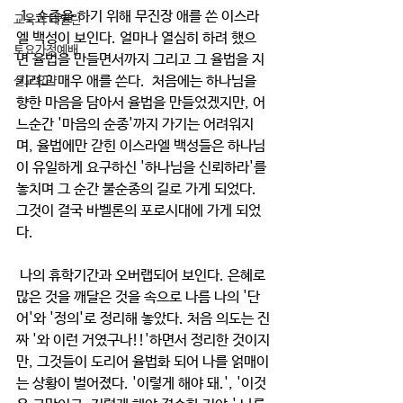
 1. 순종을 하기 위해 무진장 애를 쓴 이스라
교육과 테필린
엘 백성이 보인다. 얼마나 열심히 하려 했으
토요가정예배
면 율법을 만들면서까지 그리고 그 율법을 지
키려고 매우 애를 쓴다.  처음에는 하나님을 
설교요약
향한 마음을 담아서 율법을 만들었겠지만, 어
느순간 '마음의 순종'까지 가기는 어려워지
며, 율법에만 갇힌 이스라엘 백성들은 하나님
이 유일하게 요구하신 '하나님을 신뢰하라'를 
놓치며 그 순간 불순종의 길로 가게 되었다. 
그것이 결국 바벨론의 포로시대에 가게 되었
다.
 나의 휴학기간과 오버랩되어 보인다. 은혜로 
많은 것을 깨달은 것을 속으로 나름 나의 '단
어'와 '정의'로 정리해 놓았다. 처음 의도는 진
짜 '와 이런 거였구나!!'하면서 정리한 것이지
만, 그것들이 도리어 율법화 되어 나를 얽매이
는 상황이 벌어졌다. '이렇게 해야 돼.', '이것