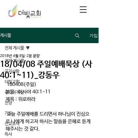
가입
게시물
전체 게시물
2018년 4월 8일
2분 분량
전체 게시물
18/04/08 주일예배묵상 (사
공지사항
40:1~11)_강동우
더빛교회
 180408(주일)
본문 : 이사야 40:1-11
큐티와 묵상
제목 : 위로하라
찬양
기도
 오늘 주일예배를 드리면서 하나님이 진심으
로 나에게 하고자 하시는 말씀을 은혜로 듣게 
선교소식
해주시는 것 같다.
독서