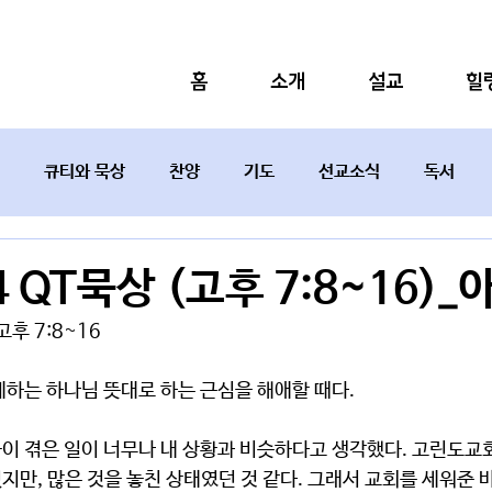
홈
소개
설교
힐
큐티와 묵상
찬양
기도
선교소식
독서
설교요약
14 QT묵상 (고후 7:8~16)
 고후 7:8~16
게하는 하나님 뜻대로 하는 근심을 해애할 때다.
이 겪은 일이 너무나 내 상황과 비슷하다고 생각했다. 고린도교회
지만, 많은 것을 놓친 상태였던 것 같다. 그래서 교회를 세워준