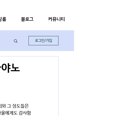
링룸
블로그
커뮤니티
로그인/가입
_아야노
와 그 성도들은 
 바울에게도 감사함