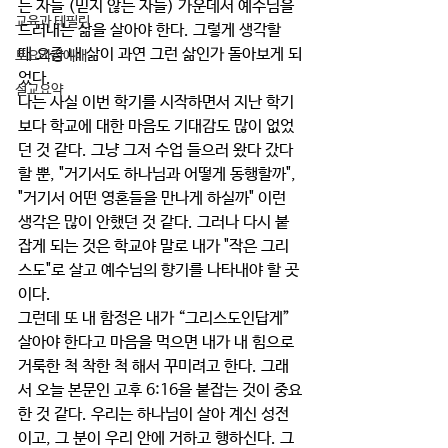
는 자들 (믿지 않는 자들) 가운데서 예수님을 
교육과 테필린
드러내는 삶을 살아야 한다. 그렇게 생각할 
때 요즘 내 삶이 과연 그런 삶인가 돌아보게 되
토요가정예배
었다.  
설교요약
나는 사실 이번 학기를 시작하면서 지난 학기
보다 학교에 대한 마음도 기대감도 많이 없었
던 것 같다. 그냥 그저 수업 들으러 왔다 갔다 
할 뿐, "거기서도 하나님과 어떻게 동행할까", 
"거기서 어떤 영혼들을 만나게 하실까" 이런 
생각은 많이 안했던 것 같다. 그러나 다시 붙
잡게 되는 것은 학교야 말로 내가 "작은 그리
스도"로 살고 예수님의 향기를 나타내야 할 곳
이다. 
그런데 또 내 함정은 내가 “그리스도인답게” 
살아야 한다고 마음을 먹으면 내가 내 힘으로 
거룩한 척 착한 척 해서 꾸미려고 한다. 그래
서 오늘 본문인 고후 6:16을 붙잡는 것이 중요
한 것 같다. 우리는 하나님이 살아 계신 성전
이고, 그 분이 우리 안에 거하고 행하신다. 그