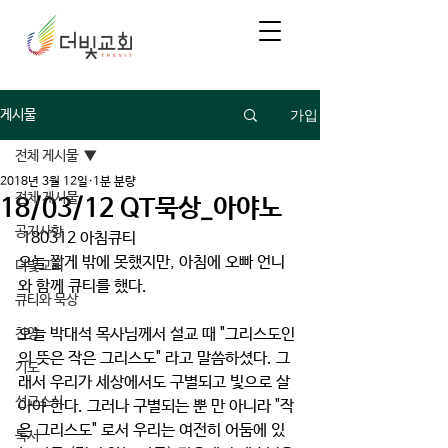
가입
게시물
전체 게시물
2018년 3월 12일
1분 분량
전체 게시물
18/03/12 QT묵상_아야노
공지사항
 180312 아침큐티
오늘 짧게 밖에 못했지만, 아침에 오빠 언니
더빛교회
와 함께 큐티를 했다.
큐티와 묵상
오늘 박대석 목사님께서 설교 때 "그리스도인
찬양
의 뜻은 작은 그리스도" 라고 말씀하셨다. 그
기도
래서 우리가 세상에서도 구별되고 빛으로 살
선교소식
아야 한다. 그러나 구별되는 뿐 만 아니라 "작
은 그리스도" 로서 우리는 여전히 어둠에 있
독서