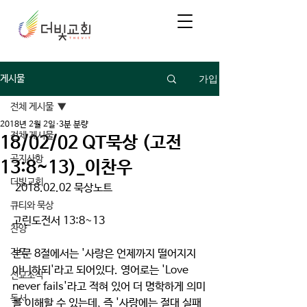
가입
게시물
전체 게시물
2018년 2월 2일
3분 분량
전체 게시물
18/02/02 QT묵상 (고전
공지사항
13:8~13)_이찬우
더빛교회
 2018.02.02 묵상노트
큐티와 묵상
고린도전서 13:8~13
찬양
기도
본문 8절에서는 '사랑은 언제까지 떨어지지 
아니하되'라고 되어있다. 영어로는 'Love 
선교소식
never fails'라고 적혀 있어 더 명학하게 의미
독서
를 이해할 수 있는데, 즉 '사랑에는 절대 실패