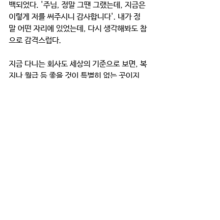
백되었다. '주님, 정말 그땐 그랬는데, 지금은 
이렇게 저를 써주시니 감사합니다'. 내가 정
말 어떤 자리에 있었는데, 다시 생각해봐도 참
으로 감격스럽다.
지금 다니는 회사도 세상의 기준으로 보면, 복
지나 월급 등 좋을 것이 특별히 없는 곳이지
만, 그 전에 일단 대학을 졸업하고도 내가 정
말 쓸모 없던 사람이었던 것을 생각하면, 데려
다가 써주고 계신게 감사하다. 언제 때려칠지
만 고민하지 않고, 가장 선한것을 주시는 주님
이라는 것을 믿고, 형태와 방법은 모르지만 앞
으로의 내 인생에 기반으로 사용하실 것을 믿
음으로 붙잡게 된다. 
복음을 전하는 삶이란 결국, 이렇게 내가 주님
께 받은 사랑을 다른 사람에게 전하는 것인거 
같다. 그래서 그 다른 누군가도 삶에서 감사
를 누릴 수 있게 돕는 것이라 생각한다. 하나