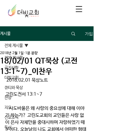
가입
게시물
전체 게시물
2018년 2월 1일
1분 분량
전체 게시물
18/02/01 QT묵상 (고전
공지사항
13:1~7)_이찬우
더빛교회
 2018.02.01 묵상노트
큐티와 묵상
고린도전서 13:1~7
찬양
기도
- 사도바울은 왜 사랑의 중요성에 대해 이야
기 하는가? 고린도교회의 교인들은 사랑 없
선교소식
이 은사 자체만을 중대시하며 자랑하였기 때
독서
문이다. 오늘날의 나도 교회에서 어떠한 형태