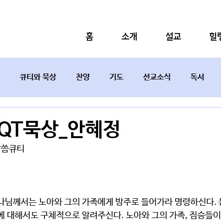
홈
소개
설교
힐
큐티와 묵상
찬양
기도
선교소식
독서
설교요약
0 QT묵상_안혜정
벽말씀큐티
에 대해서도 구체적으로 알려주신다. 노아와 그의 가족, 짐승들이