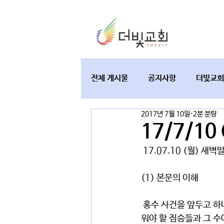
전체 게시물
공지사항
더빛교회
2017년 7월 10일
2분 분량
교육과 테필린
토요가정예배
17/7/1
 17.07.10 (월) 새
(1) 본문의 이해
 홍수 사건을 앞두고 하나님께서는 노아와 그의 가족에게 방주로 들어가라 명령하신다. 동시에 방주에 태
워야 할 짐승들과 그 수