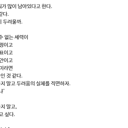
뭐가 많이 남아있다고 한다.
같다.
이 두려울까.
수 없는 세력이
감정이고
목표이고
불안이고
재미라면
인 것 같다.
지 말고 두려움의 실체를 직면하자.
' 
지 말고,
고 싶다.