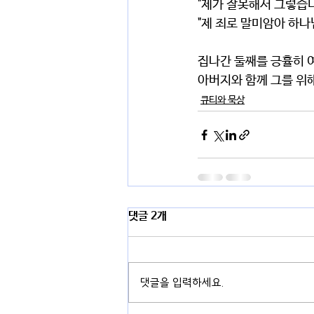
"제가 잘못해서 그렇습니
"제 죄로 말미암아 하나
집나간 둘째를 긍휼히 
아버지와 함께 그를 위해
큐티와 묵상
댓글 2개
댓글을 입력하세요.