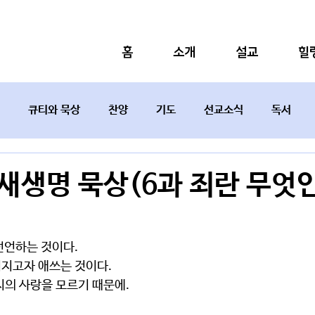
홈
소개
설교
힐
큐티와 묵상
찬양
기도
선교소식
독서
설교요약
9 새생명 묵상(6과 죄란 무엇
선언하는 것이다.
지고자 애쓰는 것이다. 
지의 사랑을 모르기 때문에.