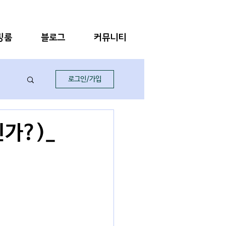
링룸
블로그
커뮤니티
로그인/가입
인가?)_