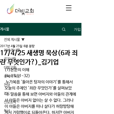
가입
게시물
전체 게시물
2017년 4월 25일
8분 분량
전체 게시물
17/4/25 새생명 묵상(6과 죄
공지사항
란 무엇인가?)_김기업
더빛교회
(1)본문의 이해
(눅 15:11-32)
큐티와 묵상
 누가복음 '돌아온 탕자의 이야기'를 통해서 
찬양
오늘의 주제인 '죄란 무엇인가'를 살펴보았
기도
다. 말씀을 통해 보면 아버지와 아들의 관계에
서 아들은 아버지 없이는 살 수 없다. 그러나 
선교소식
이 아들은 아버지를 떠나 살다가 허랑방탕해
독서
져서 거렁뱅이로 되돌아온다. 하지만 아버지