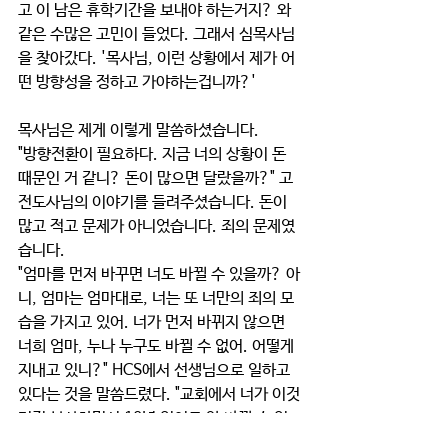
고 이 남은 휴학기간을 보내야 하는거지? 와 
같은 수많은 고민이 들었다. 그래서 심목사님
을 찾아갔다. '목사님, 이런 상황에서 제가 어
떤 방향성을 정하고 가야하는겁니까?' 
목사님은 제게 이렇게 말씀하셨습니다. 
"방향전환이 필요하다. 지금 너의 상황이 돈 
때문인 거 같니? 돈이 많으면 달랐을까?" 고 
전도사님의 이야기를 들려주셨습니다. 돈이 
많고 적고 문제가 아니었습니다. 죄의 문제였
습니다. 
"엄마를 먼저 바꾸면 너도 바뀔 수 있을까? 아
니, 엄마는 엄마대로, 너는 또 너만의 죄의 모
습을 가지고 있어. 너가 먼저 바뀌지 않으면 
너희 엄마, 누나 누구도 바뀔 수 없어. 어떻게 
지내고 있니?" HCS에서 선생님으로 일하고 
있다는 것을 말씀드렸다. "교회에서 너가 이것
저것 봉사하면서 10년 있어도 안 바뀔 수 있
어. 지금 너한테 필요한 건 너가 이십 몇 년동