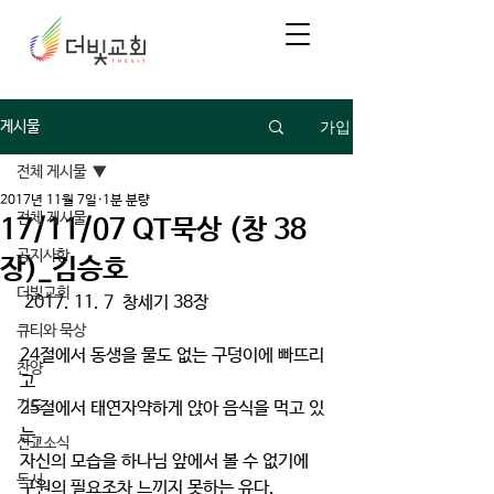
가입
게시물
전체 게시물
2017년 11월 7일
1분 분량
전체 게시물
17/11/07 QT묵상 (창 38
공지사항
장)_김승호
더빛교회
 2017. 11. 7  창세기 38장
큐티와 묵상
24절에서 동생을 물도 없는 구덩이에 빠뜨리
찬양
고
기도
25절에서 태연자약하게 앉아 음식을 먹고 있
는,
선교소식
자신의 모습을 하나님 앞에서 볼 수 없기에
독서
구원의 필요조차 느끼지 못하는 유다.