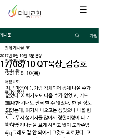
가입
게시물
전체 게시물
2017년 8월 10일
3분 분량
전체 게시물
17/08/10 QT묵상_김승호
공지사항
 2017. 8. 10(목)
더빛교회
최근 마음이 늪처럼 침체되어 좀체 나올 수가 
큐티와 묵상
없었다. 새벽기도도 나올 수가 없었고, 기도
에 대한 기대도 전혀 할 수 없었다. 한 달 정도 
찬양
되었는데, 여기서 나오고는 싶었으나 나올 힘
기도
도 도무지 생기지를 않아서 정현이형이 나로 
선교소식
하여금 하나님을 보게 하려고 많이 도와주었
다. 그래도 잘 안 되어서 그것도 괴로웠다. 고
독서