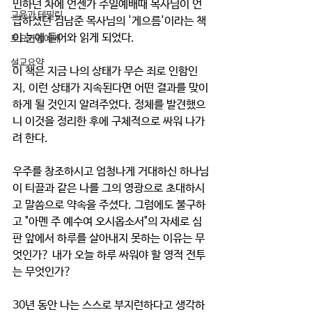
민하던 차에 언젠가 주일예배때 목사님이 언
교육과 테필린
급하셨던 김남준 목사님의 '게으름'이라는 책
이 눈에 들어와 읽게 되었다. 
토요가정예배
설교요약
이 책은 지금 나의 상태가 무슨 죄로 인함인
지, 이런 상태가 지속된다면 어떤 결과를 맞이
하게 될 것인지 알려주었다. 정체를 발견했으
니 이것을 정리한 후에 구체적으로 싸워 나가
려 한다.
우주를 창조하시고 엄청나게 거대하신 하나님
이 티끌과 같은 나를 그의 영광으로 초대하시
고 말씀으로 약속을 주셨다. 그럼에도 불구하
고 "아멘 주 예수여 오시옵소서"의 자세로 심
판 앞에서 하루를 살아내지 못하는 이유는 무
엇인가? 내가 오늘 하루 싸워야 할 영적 전투
는 무엇인가?
30년 동안 나는 스스로 부지런하다고 생각하