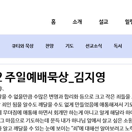
홈
소개
설교
힐
큐티와 묵상
찬양
기도
선교소식
독서
설교요약
12 주일예배묵상_김지영
후.
달을 수 없을만큼 수많은 변명과 합리화 등으로 크고 작은 죄들을
 죄인 됨을 알수도 깨달을 수도 없게 만들었음에 애통해져서 기도
에 무뎌짐에 애통해 하면서 회개만 하는게 아니고 알게 해달라 하
 그 마음으로 기도하는데 문득 내가 하나님 앞에서 살고 싶은 소
 알고 깨달을 수 있는 눈에 보이는 "죄"에 대해선 알아보려고 노