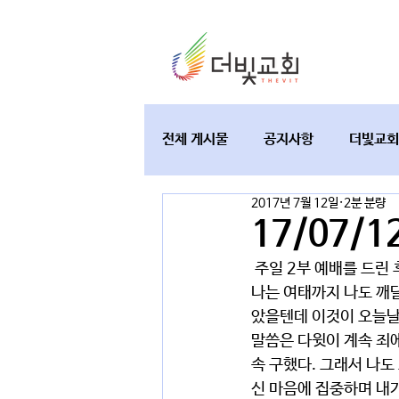
전체 게시물
공지사항
더빛교회
2017년 7월 12일
2분 분량
교육과 테필린
토요가정예배
17/07/
 주일 2부 예배를 드린 
나는 여태까지 나도 깨
았을텐데 이것이 오늘날
말씀은 다윗이 계속 죄
속 구했다. 그래서 나도
신 마음에 집중하며 내가