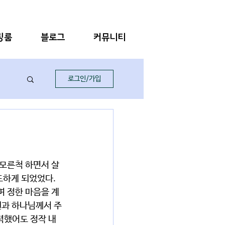
링룸
블로그
커뮤니티
로그인/가입
 모른척 하면서 살
하게 되었었다. 
며 정한 마음을 계
원과 하나님께서 주
력했어도 정작 내