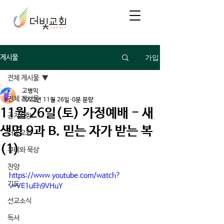
가입
게시물
전체 게시물
고병익
전체 게시물
2022년 11월 26일
0분 분량
11월 26일(토) 가정예배 - 새
공지사항
생명 9과 B. 믿는 자가 받는 복
더빛교회
(1)
큐티와 묵상
찬양
https://www.youtube.com/watch?
기도
v=VE1uEh9VHuY
선교소식
독서