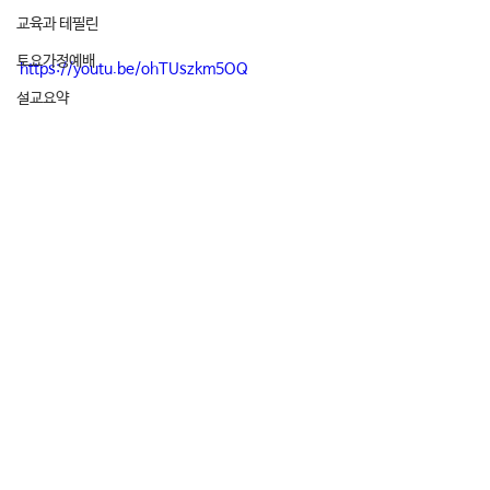
교육과 테필린
토요가정예배
https://youtu.be/ohTUszkm5OQ
설교요약