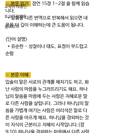
≡ 
본문 읽기  
 잠언 15장 1~2절 을 함께 읽습
교육과 테필린
니다.
토요가정예배
  * 말씀을 다른 번역으로 반복해서 읽으면 내
용을 더 깊이 이해하는데 큰 도움이 됩니다.  
설교요약
<단어 설명> 
  * 유순한 - 성질이나 태도, 표정이 부드럽고 
순함
≡ 
본문 이해  
입술의 말은 서로의 관계를 해치기도 하고, 화
난 사람의 마음을 누그러뜨리기도 해요. 하나
님의 말씀을 마음에 두는 사람은 지혜로운 말
로 다른 사람을 살립니다. 그러나 하나님의 말
씀을 가볍게 여기는 사람은 어리석은 말로 다
른 사람을 아프게 해요. 하나님을 경외하는 것
이 지식의 근본이고 지혜의 시작입니다.(잠 
9:10) 하나님을 경외하는 마음에서 다른 사람