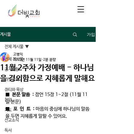
가입
게시물
전체 게시물
고병익
전체 게시물
2023년 11월 11일
2분 분량
11월 2주차 가정예배 - 하나님
공지사항
을 경외함으로 지혜롭게 말해요
더빛교회
큐티와 묵상
■  
본문 말씀  : 
잠언 15장 1~2절 (11월 11
찬양
일 본문)
■   
포  인  트  : 
마음의 중심에 하나님의 말씀
기도
을 두면 지혜롭게 말할 수 있어요.
선교소식
독서