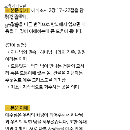
교육과 테필린
≡ 
본문 읽기  
 에베소서 2장 17~22절을 함
토요가정예배
께 읽습니다.
  * 말씀을 다른 번역으로 반복해서 읽으면 내
설교요약
용을 더 깊이 이해하는데 큰 도움이 됩니다.  
<단어 설명> 
  * 하나님의 권속 : 하나님 나라의 가족, 일원
이라는 의미 
  * 모퉁잇돌 : 벽과 벽이 만나는 건물의 모서
리 혹은 모퉁이에 쌓는 돌. 건물을 지탱하는 
주춧돌로 예수 그리스도를 의미함
  * 처소 : 지속적으로 거주하는 곳을 의미
≡ 
본문 이해  
예수님은 우리의 화평이 되어주셔서 하나님
과 우리의 막힌 담을 허무셨습니다. 또한 유대
인과 이방인, 서로 다른 사람들을 예수 안에