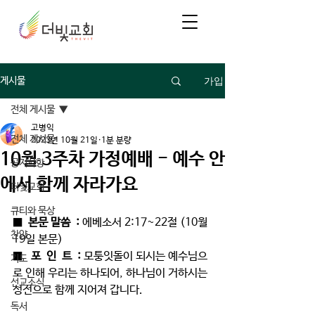
가입
게시물
전체 게시물
고병익
전체 게시물
2023년 10월 21일
1분 분량
10월 3주차 가정예배 - 예수 안
공지사항
에서 함께 자라가요
더빛교회
큐티와 묵상
■  
본문 말씀  : 
에베소서 2:17~22절 (10월 
찬양
19일 본문)
■   
포  인  트  : 
모퉁잇돌이 되시는 예수님으
기도
로 인해 우리는 하나되어, 하나님이 거하시는 
선교소식
성전으로 함께 지어져 갑니다. 
독서