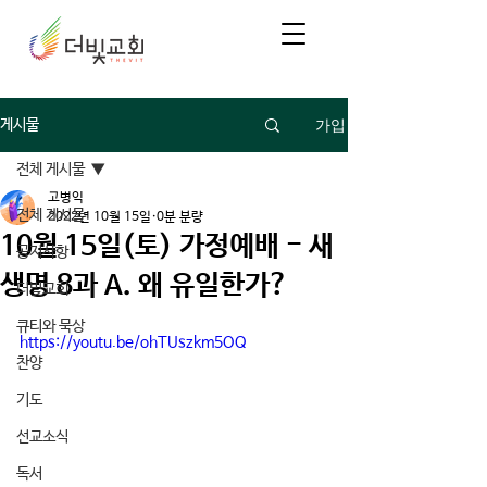
가입
게시물
전체 게시물
고병익
전체 게시물
2022년 10월 15일
0분 분량
10월 15일(토) 가정예배 - 새
공지사항
생명 8과 A. 왜 유일한가?
더빛교회
큐티와 묵상
https://youtu.be/ohTUszkm5OQ
찬양
기도
선교소식
독서