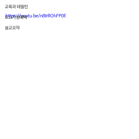
교육과 테필린
https://youtu.be/n8IrBOhFP0E
토요가정예배
설교요약