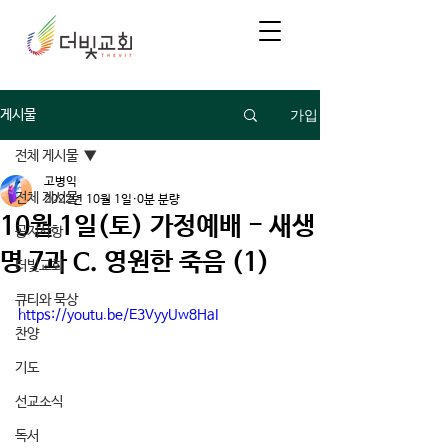
가입
게시물
전체 게시물
고병익
전체 게시물
2022년 10월 1일
0분 분량
10월 1일(토) 가정예배 - 새생
공지사항
명 7과 C. 영원한 죽음 (1)
더빛교회
큐티와 묵상
https://youtu.be/E3VyyUw8HaI
찬양
기도
선교소식
독서