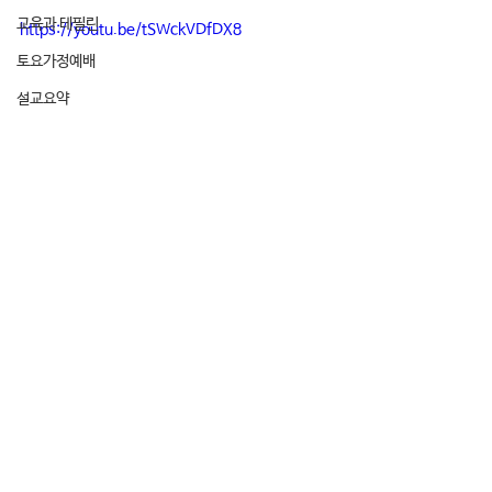
교육과 테필린
https://youtu.be/tSWckVDfDX8
토요가정예배
설교요약