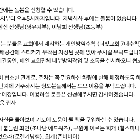
에는 돌봄을 신청할 수 있습니다. 
9시부터 오후5시
까지입니다. 저녁식사 후에는 돌봄이 없습니다. 
김정선 선생님(영유치부), 이남희 선생님(초등부)
는 분들은 교회에서 제시하는 
개인방역수칙 (더빛교회 7대수칙
예배공간에 스티커가 부착된 
지정된 곳에 앉아 주시길 부탁
드립니다
시간동안, 매일
 교회전체 내부방역작업 및 소독을 실시
하오니 협조
이 협소한 관계로, 
주차는 꼭 필요하신 차량에 한해 배정
하도록 
3단지에 거주하시는 성도분들께서는 도보 이용을 부탁드립니다.
 예정
입니다. 이용하실 분들은 신청해주시면 감사하겠습니다. 
지웅 집사
자신을 돌아보며 기도에 도움이 될 책을 구입하실 수 있습니다. 
 붙들린 죄인(조나단 에드워즈), 구원에 이르는 회개 (찰스피니
 벗으라(로렌커닝햄), 회개(존비비어) 