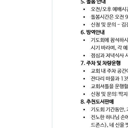
5. 돌봄 안내 
오전/오후 예배시간
돌봄시간은 오전 
신청 및 문의 - 
6. 방역안내
기도회에 참석하시
시기 바라며, 각 
점심과 저녁식사 
7. 주차 및 차량운행 
교회 내 주차 공간
잔다리 마을과 1
교회셔틀을 운행할
신청 및 문의: 박
8. 추천도서판매
기도회 기간동안, 
진노한 하나님 손에
드존스), 네 신을