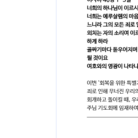
이사야 40장 1-5절
너희의 하나님이 이르시
너희는 예루살렘의 마음
느니라 그의 모든 죄로
외치는 자의 소리여 이
하게 하라
골짜기마다 돋우어지며 
될 것이요
여호와의 영광이 나타나
이번 '회복을 위한 특별
죄로 인해 무너진 우리의
회개하고 돌이킬 때, 우
주님 기도회에 임재하여