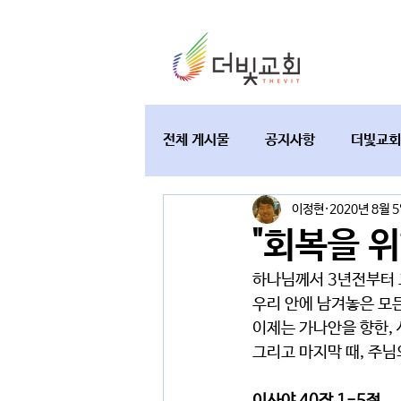
전체 게시물
공지사항
더빛교회
이정현
2020년 8월 
교육과 테필린
토요가정예배
"회복을 
하나님께서 3년전부터 
우리 안에 남겨놓은 모
이제는 가나안을 향한, 
그리고 마지막 때, 주님