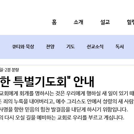
홈
소개
설교
힐
큐티와 묵상
찬양
기도
선교소식
독서
5일
2분 분량
설교요약
위한 특별기도회" 안내
교회에게 회개를 명하시는 것은 우리에게 행하실 새 일이 있기 때
든 죄의 누룩을 내어버리고, 예수 그리스도 안에서 성령의 새 사람
사명을 향한 믿음의 힘찬 발걸음을 내딛게 하시기 위함입니다. 
의 다시 오실 길을 예비하는 교회로 우리를 부르고 계십니다. 