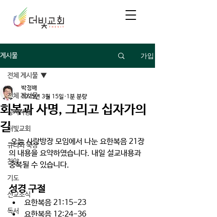
가입
게시물
전체 게시물
박정배
전체 게시물
2025년 3월 15일
1분 분량
회복과 사명, 그리고 십자가의
공지사항
길
더빛교회
 오늘 사랑방장 모임에서 나눈 요한복음 21장
큐티와 묵상
의 내용을 요약하였습니다. 내일 설교내용과 
찬양
중복될 수 있습니다.
기도
성경 구절
선교소식
요한복음 21:15-23
독서
요한복음 12:24-36