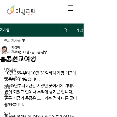
가입
게시물
전체 게시물
박정배
전체 게시물
2023년 11월 7일
3분 분량
홍콩선교여행
공지사항
더빛교회
10월 26일부터 10월 31일까지 가장 최근에 
큐티와 묵상
홍콩에 다녀왔습니다.
1985년부터 3년간 지냈던 곳이기에 기대도 
찬양
많이 되었고 언제나 추억에 잠기곤 합니다.
기도
물론 지금의 홍콩은 그때와는 전혀 다른 곳이 
되어갑니다.
선교소식
독서