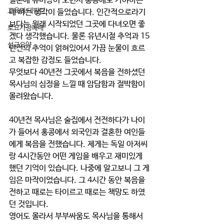
일본에 유미상이 오면서 홍콩에도 가야하는 
교육과 테필린
데 하는 생각이 들었습니다. 인간적으로라기
보다는 원래 시작되었던 그곳에 다녀오면 좋
토요가정예배
겠다 생각했습니다. 물론 유년시절 추억과 15
설교요약
년전의 추억이 얽혀있어서 가끔 눈물이 흐르
고 복잡한 감정도 들었습니다.
무엇보다 40년전 그곳에서 복음을 전하셨던 
목사님의 심정을 느낄 때 암담함과 절박함이 
몰려왔습니다.
40년전 목사님은 술집에서 전전하다가 나이
가 들어서 홍콩에서 외국인과 결혼한 여인들
에게 복음을 전했습니다. 제게는 독일 아저씨
랑 4시간동안 어떤 게임을 배우고 재미있게 
했던 기억이 있습니다. 나중에 알고보니 그 게
임은 마작이었습니다. 그 4시간 동안 복음을 
전하고 때로는 타이르고 때로는 책망도 하였
던 것입니다.  
영어도 몰라서 부부싸움도 목사님을 통해서 