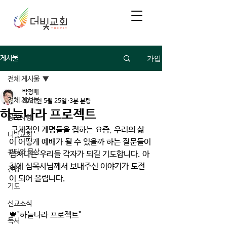
가입
게시물
전체 게시물
박정배
전체 게시물
2021년 5월 25일
3분 분량
하늘나라 프로젝트
공지사항
 구체적인 계명들을 접하는 요즘, 우리의 삶
더빛교회
이 어떻게 예배가 될 수 있을까 하는 질문들이 
큐티와 묵상
넘쳐나는 우리들 각자가 되길 기도합니다. 아
침에 심목사님께서 보내주신 이야기가 도전
찬양
이 되어 올립니다.
기도
선교소식
🍁"하늘나라 프로젝트" 
독서