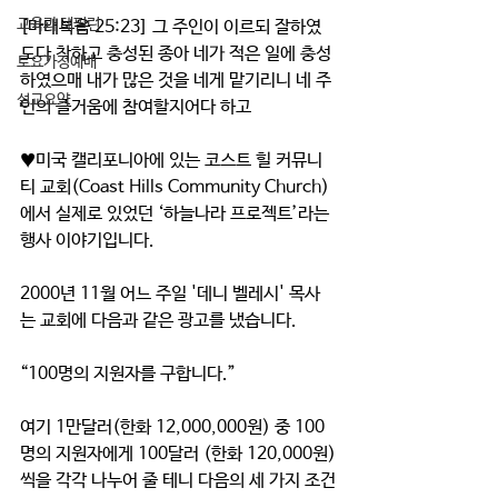
교육과 테필린
[마태복음 25:23] 그 주인이 이르되 잘하였
도다 착하고 충성된 종아 네가 적은 일에 충성
토요가정예배
하였으매 내가 많은 것을 네게 맡기리니 네 주
설교요약
인의 즐거움에 참여할지어다 하고
♥미국 캘리포니아에 있는 코스트 힐 커뮤니
티 교회(Coast Hills Community Church)
에서 실제로 있었던 ‘하늘나라 프로젝트’라는 
행사 이야기입니다.
2000년 11월 어느 주일 '데니 벨레시' 목사
는 교회에 다음과 같은 광고를 냈습니다. 
“100명의 지원자를 구합니다.” 
여기 1만달러(한화 12,000,000원) 중 100
명의 지원자에게 100달러 (한화 120,000원)
씩을 각각 나누어 줄 테니 다음의 세 가지 조건