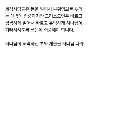
세상사람들은 돈을 벌어서 부귀영화를 누리
는 대박에 집중하지만 그리스도인은 바르고 
정직하게 벌어서 바르고 유익하게 하나님이 
기뻐하시도록 쓰는데 집중해야 합니다. 
하나님이 허락하신 부와 재물을 하나님 나라
를 건설하는데 사용하십시오.
이것은 썩지도 도둑 맞을 위험도 걱정도 없는 
가장 확실한 인생의 재테크입니다.
그러나 아쉽게도 신앙생활을 오래했지만 실
제 삶 속에서 청지기의 삶을 실천하기란 쉽지 
않습니다. 
나의 가계부를 보고 하나님이 점수를 매기신
다면 과연 몇 점이나 주실까요? 