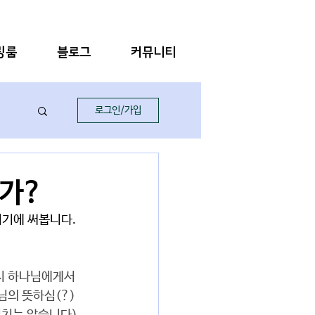
링룸
블로그
커뮤니티
로그인/가입
가?
여기에 써봅니다.
시 하나님에게서 
님의 뜻하심(?)