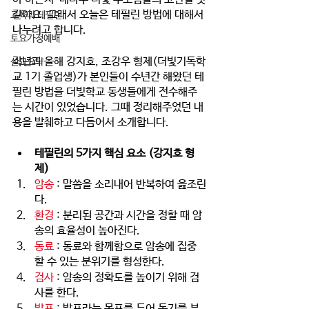
같아요. 그래서 오늘은 테필린 방법에 대해서 
교육과 테필린
나누려고 합니다.
토요가정예배
작년과 올해 강지호, 조강우 형제(더빛기독학
설교요약
교 1기 졸업생)가 본인들이 수년간 해왔던 테
필린 방법을 더빛학교 동생들에게 전수해주
는 시간이 있었습니다. 그때 정리해주었던 내
용을 발췌하고 다듬어서 소개합니다.
테필린의 5가지 핵심 요소 (강지호 형
제)
암송
 : 말씀을 소리내어 반복하여 읊조린
다.
환경
 : 분리된 공간과 시간을 정할 때 암
송의 효율성이 높아진다.
동료
 : 동료와 함께함으로 암송에 집중
할 수 있는 분위기를 형성한다.
검사
 : 암송의 정확도를 높이기 위해 검
사를 한다.
발표
 : 발표라는 목표를 두어 동기를 부