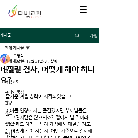
가입
게시물
전체 게시물
고병익
전체 게시물
2021년 12월 21일
3분 분량
테필린 검사, 어떻게 해야 하나
공지사항
요?
더빛교회
큐티와 묵상
즐거운 겨울 방학이 시작되었습니다!
찬양
아이들 입장에서는 즐겁겠지만 부모님들은 
기도
꼭 그렇지만은 않으시죠? 집에서 밥 먹이랴, 
선교소식
생활 지도 하랴… 특히 가정에서 테필린 지도
는 어떻게 해야 하는지, 어떤 기준으로 검사해
독서
야 하는지  대다수 더빛 부모님들의 고민일 것 