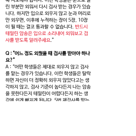
록 지도해야 합니다. 어떤 학생들은 눈으로 틀
린 부분만 외워서 다시 검사 받는 경우가 있습
니다. 하지만 입으로 외우지 않고 눈과 머리로
만 외우면, 이후에 누적하는 장이 5장, 10장
이 될 때는 결코 통과할 수 없습니다. 
반드시 
테필린 암송은 입으로 소리내어 외워보고 검
사를 받도록 알려주세요
.”
Q : "어느 정도 외웠을 때 검사를 받아야 하나
요?" 
A : “어떤 학생들은 제대로 외우지 않고 검사
를 맡는 경우가 있습니다. 이런 학생들은 탈락
하면 자신이 더 정확히 외우지 않았다고는 생
각하지 않고, 검사 기준이 높다든지 나는 암송
을 못한다든지 테필린이 어렵다든지 하는 생
각에 쉽게 빠지게 됩니다. 5번 재검사를 받는 
것보다 1번 검사하여 통과하는게 낫습니다. 
한 번에 통과할 수 있겠다는 확신이 들 때 검사
를 맡도록 알려주세요!
”
Q : "장 누적 검사를 하다가 틀리면 멈추고 다