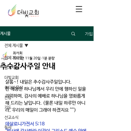
가입
게시물
전체 게시물
최서희
전체 게시물
2021년 11월 20일
1분 분량
추수감사주일 안내
공지사항
더빛교회
샬롬~! 내일은 추수감사주일입니다. 
큐티와 묵상
한 해동안 하나님께서 우리 안에 행하신 일을 
기억하며, 감사의 예배로 하나님을 영화롭게 
찬양
해 드리는 날입니다. (물론 내일 하루만 아니
기도
라, 우리의 매일이 그래야 하겠지요 ^^)
선교소식
데살로니가전서 5:18 
독서