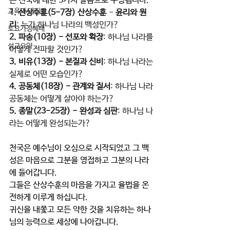
는 천국에 대한 5가지 말씀으로 구성됩니다.
교육과 테필린
1. 산상수훈(5-7장) 산상수훈
 - 
윤리와 원
리
: 누가 하나님 나라의 백성인가?
토요가정예배
2. 파송(10장) - 선포와 확장
: 하나님 나라를 
설교요약
어떻게 전파할 것인가?
3. 비유(13장) - 본질과 신비
: 하나님 나라는 
실제로 어떤 모습인가?
4. 공동체(18장) - 관계와 질서
: 하나님 나라 
공동체는 어떻게 살아야 하는가?
5. 종말(23-25장) -
완성과 심판
: 하나님 나
라는 어떻게 완성되는가?
천국은 예수님이 오심으로 시작되었고 그 백
성은 마음으로 그분을 영접하고 그분의 나라
에 들어갑니다.
그들은 산상수훈의 마음을 가지고 율법을 온
전하게 이루게 하십니다.
귀신을 내쫓고 모든 약한 것을 치유하는 하나
님의 능력으로 세상에 나아갑니다.