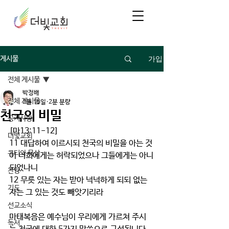
가입
게시물
전체 게시물
박정배
전체 게시물
2월 15일
2분 분량
천국의 비밀
공지사항
[마13:11-12]
더빛교회
11 대답하여 이르시되 천국의 비밀을 아는 것
큐티와 묵상
이 너희에게는 허락되었으나 그들에게는 아니
되었나니
찬양
12 무릇 있는 자는 받아 넉넉하게 되되 없는 
기도
자는 그 있는 것도 빼앗기리라
선교소식
마태복음은 예수님이 우리에게 가르쳐 주시
독서