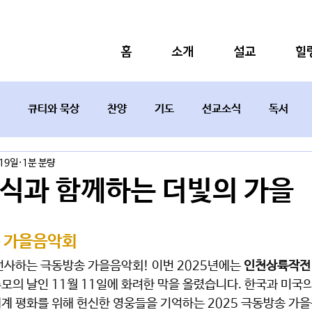
홈
소개
설교
힐
큐티와 묵상
찬양
기도
선교소식
독서
 19일
1분 분량
설교요약
래식과 함께하는 더빛의 가을
속 가을음악회 
선사하는 극동방송 가을음악회! 이번 2025년에는 
인천상륙작전 
의 날인 11월 11일에 화려한 막을 올렸습니다. 한국과 미국의
계 평화를 위해 헌신한 영웅들을 기억하는 2025 극동방송 가을