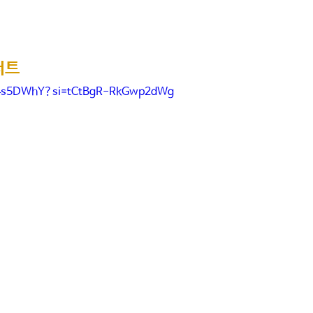
트 
Ai4s5DWhY?si=tCtBgR-RkGwp2dWg