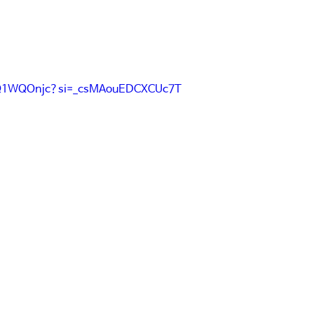
KvQ1WQOnjc?si=_csMAouEDCXCUc7T