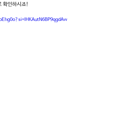
로 확인하시죠!
rKpEhg0o?si=lHKAutN6BP9qgdAw