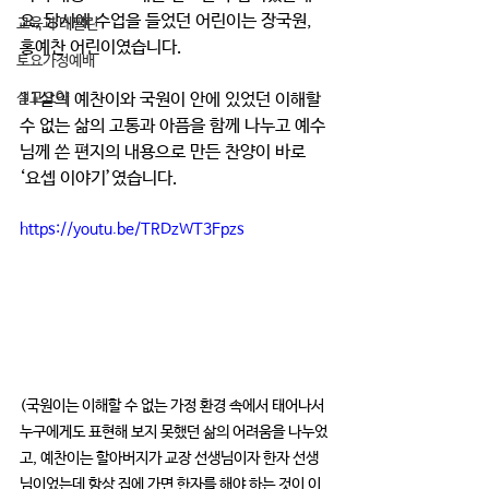
요, 당시에 수업을 들었던 어린이는 장국원, 
교육과 테필린
홍예찬 어린이였습니다.
토요가정예배
설교요약
11살의 예찬이와 국원이 안에 있었던 이해할 
수 없는 삶의 고통과 아픔을 함께 나누고 예수
님께 쓴 편지의 내용으로 만든 찬양이 바로 
‘요셉 이야기’였습니다.
https://youtu.be/TRDzWT3Fpzs
(국원이는 이해할 수 없는 가정 환경 속에서 태어나서 
누구에게도 표현해 보지 못했던 삶의 어려움을 나누었
고, 예찬이는 할아버지가 교장 선생님이자 한자 선생
님이었는데 항상 집에 가면 한자를 해야 하는 것이 이