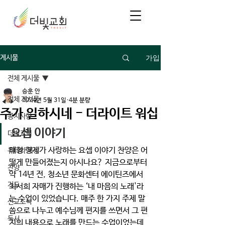
가입
게시물
전체 게시물
승훈 안
전체 게시물
2024년 5월 31일
4분 분량
주가 일하시네 - 더라이트 워십
공지사항
요셉 이야기
더빛교회
태형 형제가 사랑하는 요셉 이야기 찬양은 어
큐티와 묵상
떻게 만들어졌는지 아시나요? 지금으로부터 
찬양
약 14년 전, 청소년 문화센터 에이틴즈에서 
기도
최서희 자매가 진행하는 ‘내 마음의 노래'라
는 수업이 있었습니다. 매주 한 가지 주제 말
선교소식
씀으로 나누고 예수님께 편지를 쓰면서 그 편
독서
지의 내용으로 노래를 만드는 수업이었는데