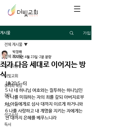
가입
게시물
전체 게시물
박정배
전체 게시물
2025년 4월 23일
2분 분량
죄가 다음 세대로 이어지는 방
공지사항
식
더빛교회
[출20:5-6]
큐티와 묵상
5 나 네 하나님 여호와는 질투하는 하나님인
찬양
즉 나를 미워하는 자의 죄를 갚되 아버지로부
터 아들에게로 삼사 대까지 이르게 하거니와 
기도
6 나를 사랑하고 내 계명을 지키는 자에게는 
선교소식
천 대까지 은혜를 베푸느니라
독서