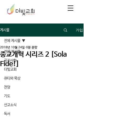
가입
게시물
전체 게시물
2018년 10월 24일
0분 분량
전체 게시물
종교개혁 시리즈 2 [Sola
공지사항
Fide!]
더빛교회
큐티와 묵상
찬양
기도
선교소식
독서