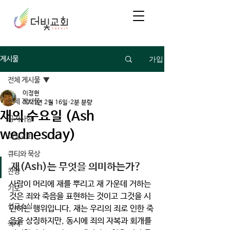
가입
게시물
전체 게시물
이정현
전체 게시물
2021년 2월 16일
2분 분량
재의 수요일 (Ash
공지사항
wednesday)
더빛교회
큐티와 묵상
재(Ash)는 무엇을 의미하는가?
찬양
사람이 머리에 재를 뿌리고 재 가운데 거하는 
기도
것은 
죄와 죽음을 표현
하는 것이고 그것을 시
선교소식
인하는 행위입니다. 재는 우리의 죄로 인한 죽
음을 상징하지만, 동시에 
죄의 자복과 회개
를 
독서