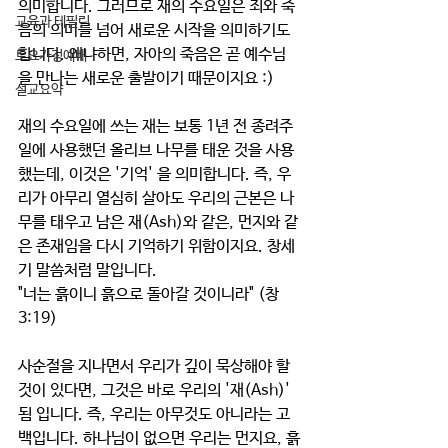
의미합니다. 그러므로 재의 수요일은 죄와 죽
교육과 테필린
음의 의미를 넘어 
새로운 시작
을 의미하기도 
합니다. 왜냐하면, 자아의 죽음은 곧 예수님
토요가정예배
을 만나는 새로운 출발이기 때문이지요 :)
설교요약
재의 수요일에 쓰는 재는 보통 1년 전 종려주
일에 사용했던 올리브 나무를 태운 것을 사용
했는데, 이것은 '
기억' 을 의미
합니다. 즉, 우
리가 아무리 열심히 살아도 우리의 근본은 나
무를 태우고 남은 재(Ash)와 같은, 먼지와 같
은 존재임을 다시 기억하기 위함이지요. 창세
기 말씀처럼 말입니다.  
"너는 흙이니 흙으로 돌아갈 것이니라" (창
3:19)
사순절을 지나면서 우리가 깊이 묵상해야 할 
것이 있다면, 그것은 바로 
우리의 '재(Ash)' 
됨 
입니다. 즉, 우리는 아무것도 아니라는 고
백입니다. 하나님이 없으면 우리는 먼지요, 흙