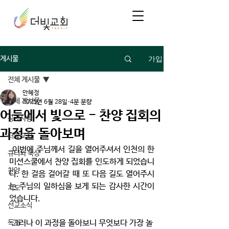
가입
게시물
전체 게시물
안혜정
전체 게시물
2025년 6월 28일
4분 분량
어둠에서 빛으로 - 찬양 집회의
공지사항
과정을 돌아보며
더빛교회
 이번에 주님께서 길을 열어주셔서 인천의 한 
큐티와 묵상
미션스쿨에서 찬양 집회를 인도하게 되었습니
찬양
다. 한 걸음 걸어갈 때 또 다음 길도 열어주시
는 주님의 일하심을 보게 되는 감사한 시간이
기도
었습니다. 
선교소식
 그러나 이 과정을 돌아보니 무엇보다 가장 놀
독서