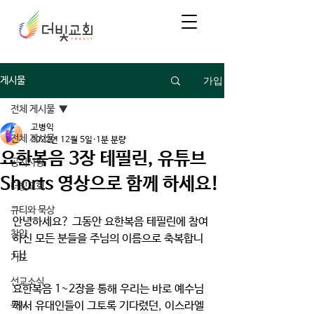
가입
게시물
전체 게시물
고병익
전체 게시물
2022년 12월 5일
1분 분량
요한복음 3장 테필린, 유튜브
공지사항
Shorts 영상으로 함께 하세요!
더빛교회
큐티와 묵상
안녕하세요? 그동안 요한복음 테필린에 참여
찬양
하신 모든 분들을 주님의 이름으로 축복합니
다!
기도
선교소식
요한복음 1~2장을 통해 우리는 바로 예수님
께서 유대인들이 그토록 기다렸던, 이스라엘
독서