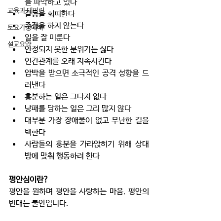
을 파악하고 있다
교육과 테필린
갈등을 회피한다
주장을 하지 않는다
토요가정예배
일을 잘 미룬다
설교요약
안정되지 못한 분위기는 싫다
인간관계를 오래 지속시킨다
압박을 받으면 소극적인 공격 성향을 드
러낸다
흥분하는 일은 그다지 없다
낭패를 당하는 일은 그리 많지 않다
대부분 가장 장애물이 없고 무난한 길을 
택한다
사람들의 훙분을 가라앉히기 위해 상대
방에 맞춰 행동하려 한다
펑안심이란?
평안을 원하며 평안을 사랑하는 마음. 평안의 
반대는 불안입니다. 