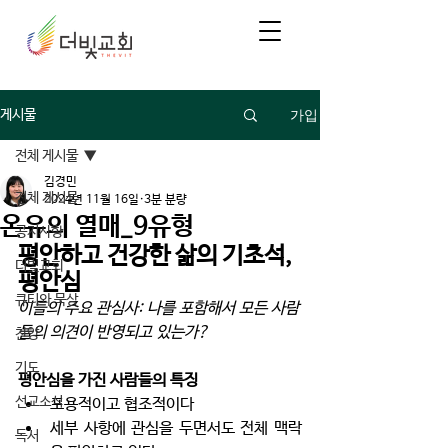
가입
게시물
전체 게시물
김경민
전체 게시물
2024년 11월 16일
3분 분량
온유의 열매_9유형
공지사항
평안하고 건강한 삶의 기초석, 
더빛교회
평안심
큐티와 묵상
이들의 주요 관심사: 나를 포함해서 모든 사람
들의 의견이 반영되고 있는가?
찬양
기도
평안심을 가진 사람들의 특징
선교소식
포용적이고 협조적이다
세부 사항에 관심을 두면서도 전체 맥락
독서