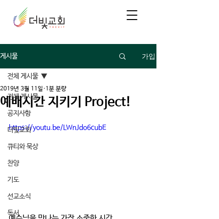
가입
게시물
전체 게시물
2019년 3월 11일
1분 분량
전체 게시물
예배시간 지키기 Project!
공지사항
https://youtu.be/LWnJdo6cubE
더빛교회
큐티와 묵상
찬양
기도
선교소식
독서
예수님을 만나는 가장 소중한 시간,