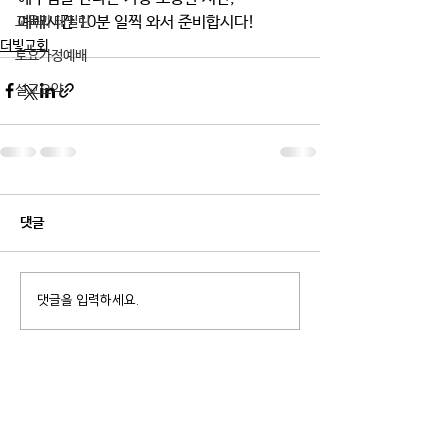
예배시간 10분 일찍 와서 준비합시다!
교육과 테필린
더빛교회
토요가정예배
설교요약
댓글
댓글을 입력하세요.