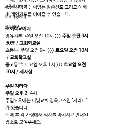
예배는 2시간동안 드려지며, 성령의 임재가 
교육과 테필린
있는 찬양과 능력있는 말씀선포 그리고 예배 
후 개인기도를 이어갈 수 있습니다.  
토요가정예배
설교요약
교회학교예배
영유치부: 주일 오전 10시 >>> 
주일 오전 9시
30분
 / 
교회학교실
초등부: 주일 오전 9시 >>> 
토요일 오전 10시
 / 
교회학교실 
중고등부: 토요일 오후 1시 >>> 
토요일 오전
10시
 / 
제자실 
주일 자라다
주일 오후 2-4시 
주일오후에는 더빛교회 양육코스인 '자라다' 
가 있습니다. 
예배 후 각 가정에서 식사를 마치시고 안내된 
장소로 모여주세요. 