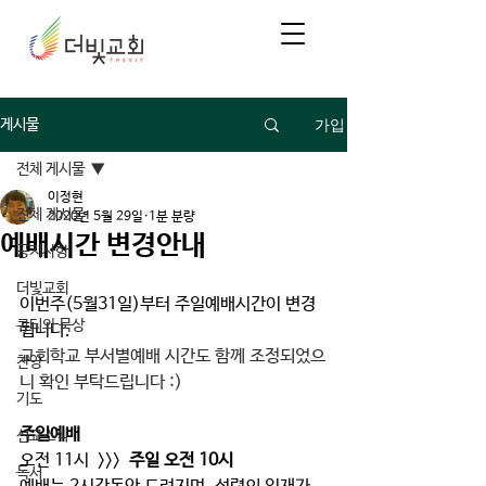
가입
게시물
전체 게시물
이정현
전체 게시물
2020년 5월 29일
1분 분량
예배시간 변경안내
공지사항
더빛교회
이번주(5월31일)부터 주일예배시간이 변경
큐티와 묵상
됩니다. 
교회학교 부서별예배 시간도 함께 조정되었으
찬양
니 확인 부탁드립니다 :) 
기도
주일예배
선교소식
오전 11시  >>>
  주일 오전 10시 
독서