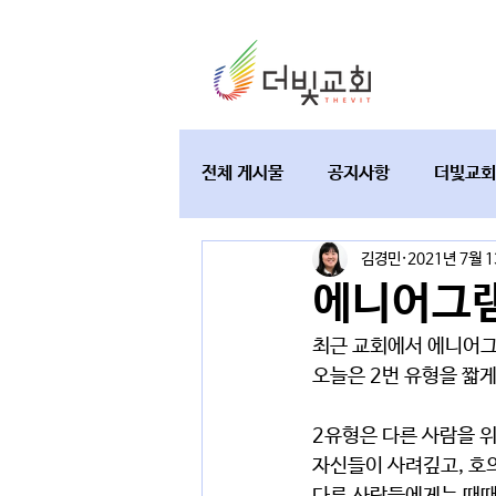
전체 게시물
공지사항
더빛교회
김경민
2021년 7월 
교육과 테필린
토요가정예배
에니어그램
최근 교회에서 에니어그
오늘은 2번 유형을 짧게
2유형은 다른 사람을 
자신들이 사려깊고, 호