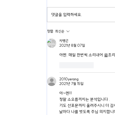
댓글을 입력하세요.
정렬:
최신순
차병곤
2021년 8월 07일
아멘. 매일 한번씩 소리내어 읇조리
좋아요
답글
2010yerang
2021년 7월 15일
아~멘!!
정말 소오름끼치는 분석입니다 .
기도 선포문까지 올려주시니 더 감
날마다 나를 벗도록 주님 의지합니