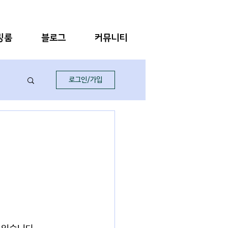
링룸
블로그
커뮤니티
로그인/가입