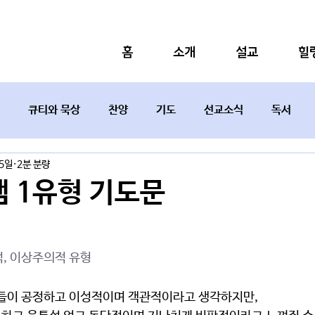
홈
소개
설교
힐
큐티와 묵상
찬양
기도
선교소식
독서
15일
2분 분량
설교요약
 1유형 기도문
적, 이상주의적 유형
들이 공정하고 이성적이며 객관적이라고 생각하지만, 