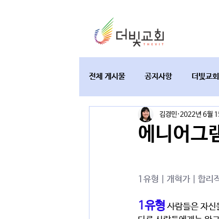
전체 게시물
공지사항
더빛교회
김경민
2022년 6월 
교육과 테필린
토요가정예배
에니어그램
1유형 | 개혁가 | 합리
1유형
 사람들은 자신