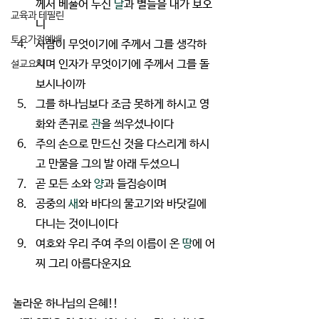
께서 베풀어 두신 
달
과 별들을 내가 보오
교육과 테필린
니
토요가정예배
사람이 무엇이기에 주께서 그를 생각하
시며 인자가 무엇이기에 주께서 그를 돌
설교요약
보시나이까
그를 하나님보다 조금 못하게 하시고 영
화와 존귀로 
관
을 씌우셨나이다
주의 손으로 만드신 것을 다스리게 하시
고 만물을 그의 발 아래 두셨으니
곧 모든 소와 
양
과 들짐승이며
공중의 
새
와 바다의 물고기와 바닷길에 
다니는 것이니이다
여호와 우리 주여 주의 이름이 온 
땅
에 어
찌 그리 아름다운지요
놀라운 하나님의 은혜!!