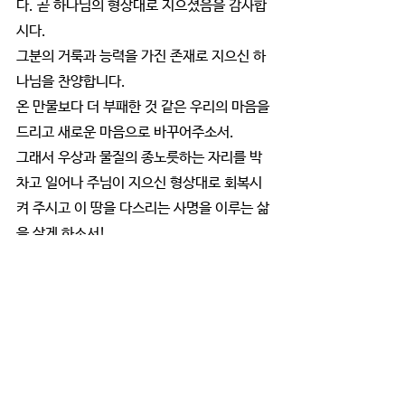
다. 곧 하나님의 형상대로 지으셨음을 감사합
시다.
그분의 거룩과 능력을 가진 존재로 지으신 하
나님을 찬양합니다.
온 만물보다 더 부패한 것 같은 우리의 마음을 
드리고 새로운 마음으로 바꾸어주소서.
그래서 우상과 물질의 종노릇하는 자리를 박
차고 일어나 주님이 지으신 형상대로 회복시
켜 주시고 이 땅을 다스리는 사명을 이루는 삶
을 살게 하소서!
소와 양만 아니라 들짐승과 공중의 새와 바다
의 물고기를 다스리는 권세로 살게 하소서.
나만을 위해서, 혹은 내 가정만 위해서 사는 
좁은 삶을 버리고 온세상을 다스리는 모든 권
세와 능력을 가지신 예수님의 명령을 따라서 