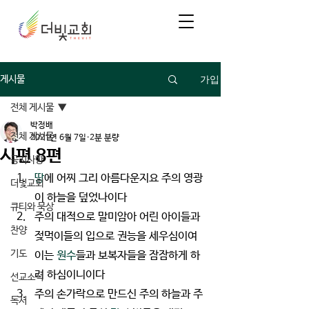
가입
게시물
전체 게시물
박정배
전체 게시물
2021년 6월 7일
2분 분량
시편 8편
공지사항
땅
에 어찌 그리 아름다운지요 주의 영광
더빛교회
이 하늘을 덮었나이다
큐티와 묵상
주의 대적으로 말미암아 어린 아이들과 
찬양
젖먹이들의 입으로 권능을 세우심이여 
기도
이는 
원수
들과 보복자들을 잠잠하게 하
려 하심이니이다
선교소식
주의 손가락으로 만드신 주의 하늘과 주
독서