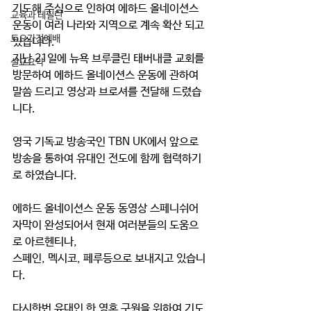
기도해 주심으로 인하여 에하드 올네이션스 
교육과 테필린
운동이 여러 나라와 지역으로 계속 확산 되고 
토요가정예배
있습니다.
지난 21일에 뉴욕 브루클린 태버내클 교회를 
설교요약
방문하여 에하드 올네이션스 운동에 관하여 
말씀 드리고 영상과 브로셔를 전달해 드렸습
니다.
영국 기독교 방송국인 TBN UK에서 앞으로 
방송을 통하여 유대인 전도에 함께 협력하기
로 하였습니다.
에하드 올네이션스 운동 동영상 스페니쉬어 
자막이 완성되어서 현재 여러분들의 도움으
로 아르헨티나, 
스페인, 멕시코, 페루등으로 보내지고 있습니
다.
다시한번 유대인 한 영혼 구원을 위하여 기도