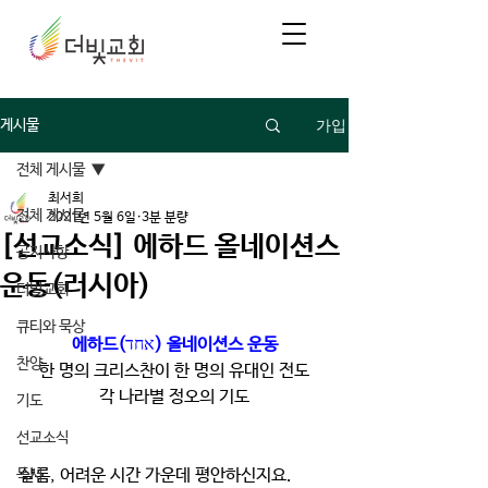
가입
게시물
전체 게시물
최서희
전체 게시물
2021년 5월 6일
3분 분량
[선교소식] 에하드 올네이션스
공지사항
운동(러시아)
더빛교회
큐티와 묵상
에하드(
אחד
) 올네이션스 운동
찬양
한 명의 크리스찬이 한 명의 유대인 전도
각 나라별 정오의 기도
기도
선교소식
샬롬, 어려운 시간 가운데 평안하신지요.
독서