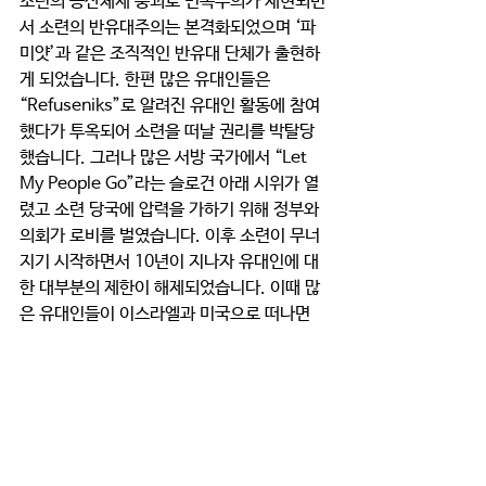
소련의 공산체제 붕괴로 민족주의가 재현되면
서 소련의 반유대주의는 본격화되었으며 ‘파
미얏’과 같은 조직적인 반유대 단체가 출현하
게 되었습니다. 한편 많은 유대인들은 
“Refuseniks”로 알려진 유대인 활동에 참여
했다가 투옥되어 소련을 떠날 권리를 박탈당
했습니다. 그러나 많은 서방 국가에서 “Let 
My People Go”라는 슬로건 아래 시위가 열
렸고 소련 당국에 압력을 가하기 위해 정부와 
의회가 로비를 벌였습니다. 이후 소련이 무너
지기 시작하면서 10년이 지나자 유대인에 대
한 대부분의 제한이 해제되었습니다. 이때 많
은 유대인들이 이스라엘과 미국으로 떠나면
서 러시아의 유대인 인구가 감소했습니다. 
현재 러시아 유대인은 약 17만명 정도 남아 있
습니다.  이들 중 절반은 모스크바에 살고 있
으며 10%는 세인트 피터스버그, 그리고 나머
지는 카잔, 로스토프온돈, 노보시비르스크, 사