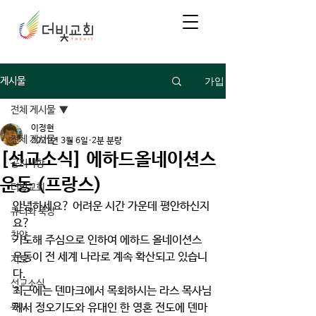
가입
게시물
전체 게시물
이정현
전체 게시물
2021년 3월 6일
2분 분량
[선교소식] 에하드올네이션스
공지사항
운동 (프랑스)
더빛교회
안녕하세요? 어려운 시간 가운데 평안하신지
큐티와 묵상
요?
찬양
기도해 주심으로 인하여 에하드 올네이션스 
운동이 전 세계 나라로 계속 확산되고 있습니
기도
다. 
선교소식
최근에는 덴마크에서 목회하시는 라스 목사님
께서 정오기도와 유대인 한 영혼 전도에 덴마
독서