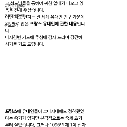
크 성도님들을 통하여 귀한 열매가 나오고 있
교육과 테필린
음을 전해 주셨습니다.
토요가정예배
이번 기도 편지는 전 세계 유대인 인구 가운데 
3번째로 많은 
프랑스 유대인에 관한 내용
입니
설교요약
다.
다시한번 기도해 주심에 감사 드리며 강건하
시기를 기도 드립니다.
프랑스
에 유대인들이 로마시대에도 정착했었
다는 증거가 있지만 본격적으로는 중세 초기
부터 살았습니다. 그러나 1096년 제 1차 십자