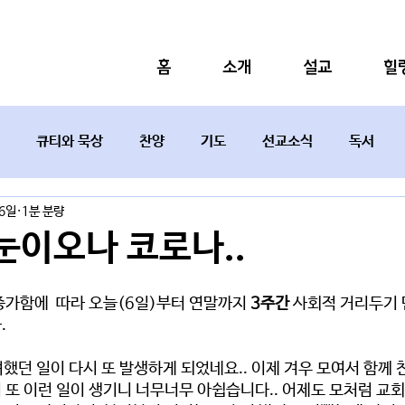
홈
소개
설교
힐
큐티와 묵상
찬양
기도
선교소식
독서
 6일
1분 분량
설교요약
눈이오나 코로나..
가함에  따라 오늘(6일)부터 연말까지 
3주간
 사회적 거리두기 
  
 우려했던 일이 다시 또 발생하게 되었네요.. 이제 겨우 모여서 함께
또 이런 일이 생기니 너무너무 아쉽습니다.. 어제도 모처럼 교회