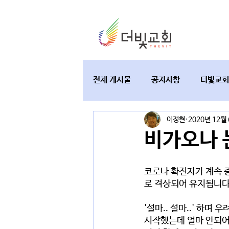
전체 게시물
공지사항
더빛교회
이정현
2020년 12월
교육과 테필린
토요가정예배
비가오나 
코로나 확진자가 계속 증
로 격상되어 유지됩니다.
'설마.. 설마..' 하며
시작했는데 얼마 안되어 