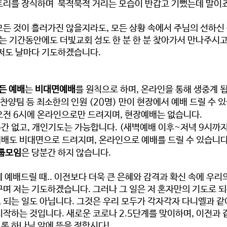
트리를 장식하며  북적북적 거리는 모습이 반갑고 기뻤는데 말이
든 것이 흘러가진 않을지라도, 모든 상황 속에서 주님의 선하신 
는 기간동안에도 더빛교회 성도 한 분 한 분 찾아가서 만나주시고
저도 날마다 기도하겠습니다. 
든 예배
는 
비대면예배
를 원칙으로 하며, 온라인을 통해 생중계 됩
 찬양팀
 등 최소한의 인원 (20명) 만이 
현장에서 예배
드릴 수 있
오전 6시에 온라인으로만 드려지며, 현장예배는 없습니다. 
간 없고, 
개인기도
는 가능합니다.
 (새벽예배 이후~저녁 9시까지
배도 비대면으로 드려지며, 온라인으로 예배를 드릴 수 있습니다.
룹모임
은 당분간 하지 않습니다. 
께 예배드릴 때.. 이전보다 더욱 큰 은혜와 감격과 확신 속에 우리
며 저는 기도하겠습니다. 그러나 그 일은 저 혼자만의 기도로 되는
 되는 일도 아닙니다. 그것은 우리 모두가 각자각자 다니엘과 같
작하는 것입니다. 새로운 코로나 2.5단계를 맞이하며, 이전과 
록 하나님 앞에 뜻을 정합시다! 