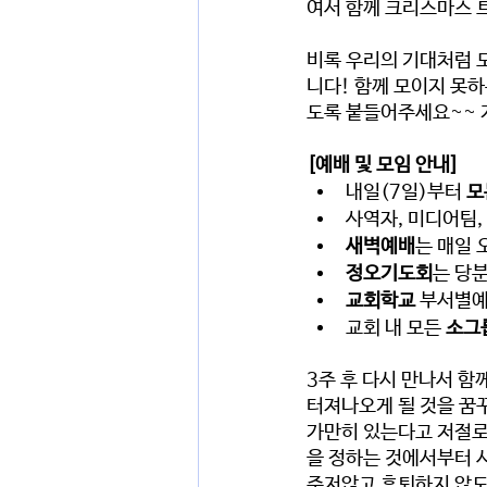
여서 함께 크리스마스 
비록 우리의 기대처럼 모
니다! 함께 모이지 못하
도록 붙들어주세요~~ 
[예배 및 모임 안내]
내일(7일)부터 
모
사역자, 미디어팀,
새벽예배
는 매일 
정오기도회
는 당분
교회학교
부서별예
교회 내 모든 
소그
3주 후 다시 만나서 함
터져나오게 될 것을 꿈꾸
가만히 있는다고 저절로
을 정하는 것에서부터 시
주저앉고 후퇴하지 않도