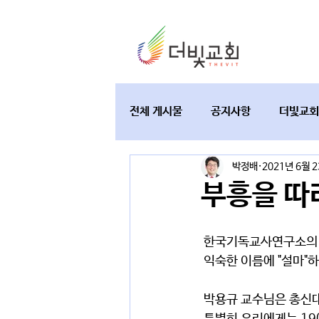
전체 게시물
공지사항
더빛교회
박정배
2021년 6월 
교육과 테필린
토요가정예배
부흥을 따
 한국기독교사연구소의
 익숙한 이름에 "설마
 박용규 교수님은 총신