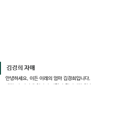
김경희 자매  
안녕하세요, 이든 이레의 엄마 김경희입니다.
제가 이 자리에 있다니 여전히 믿기지가 않습
니다.
나로서는 불가능한 일들을 하게 하시는 주님, 
포스트모더니즘에 찌들어 가정 돌보기를 가장 
뒷전으로 여겼던 나를 가장 먼저 만나주시고 
바꿔주시고 이곳에서 말씀 안에서 자라는 아