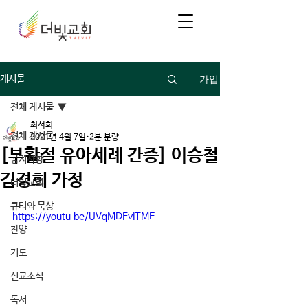
가입
게시물
전체 게시물
최서희
전체 게시물
2021년 4월 7일
2분 분량
[부활절 유아세례 간증] 이승철
공지사항
김경희 가정
더빛교회
큐티와 묵상
https://youtu.be/UVqMDFvITME
찬양
기도
선교소식
독서